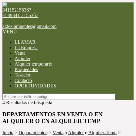
341152155367
+549341-2155367
|
aldeainmuebles@gmail.com
MENÚ
LLAMAR
La Empresa
Venta
Alquiler
Alquiler temporario
Propiedades
Tasación
Contacto
OPORTUNIDADES
4 Resultados de búsqueda
DEPARTAMENTOS EN VENTA O EN
ALQUILER O EN ALQUILER TEMP
Inicio
>
Departamentos
>
Venta
o
Alquiler
o
Alquiler-Temp
>